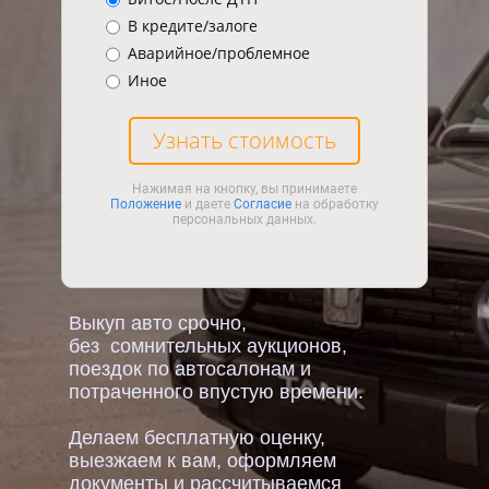
В кредите/залоге
Аварийное/проблемное
Иное
Узнать стоимость
Нажимая на кнопку, вы принимаете
Положение
и даете
Согласие
на обработку
персональных данных.
Выкуп авто срочно,
без сомнительных аукционов,
поездок по автосалонам и
потраченного впустую времени.
Делаем бесплатную оценку,
выезжаем к вам, оформляем
документы и рассчитываемся