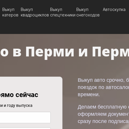
Выкуп
Выкуп
Выкуп
Выкуп
Автоскупка
катеров
квадроциклов
спецтехники
снегоходов
о в Перми и Пер
Выкуп авто срочно, 
поездок по автосало
рямо сейчас
времени.
и и году выпуска
Делаем бесплатную о
оформляем докумен
сразу после подписа