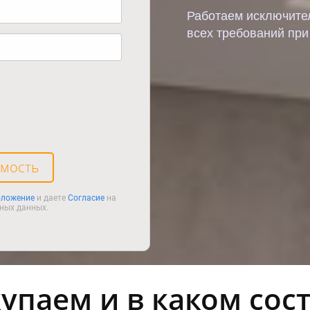
Работаем исключите
всех требований пр
имость
ложение
и даете
Согласие
на
ных данных.
упаем и в каком сос