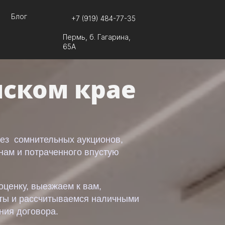
Блог
+7 (919) 484-77-35
Пермь, б. Гагарина,
65А
мском крае
без сомнительных аукционов,
нам и потраченного впустую
ценку, выезжаем к вам,
ты и рассчитываемся наличными
ния договора.